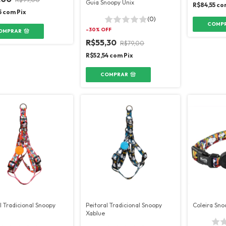
Guia Snoopy Unix
R$84,55
co
5
com
Pix
(0)
COMP
-
30
% OFF
OMPRAR
R$55,30
R$79,00
R$52,54
com
Pix
COMPRAR
l Tradicional Snoopy
Peitoral Tradicional Snoopy
Coleira Sno
Xablue