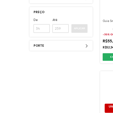
PREÇO
De
Até
Guia Sn
APLICAR
-
30
% O
R$55
PORTE
R$52,5
C
Ult