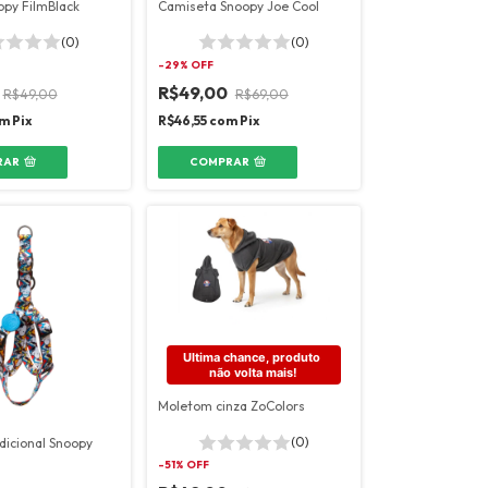
opy FilmBlack
Camiseta Snoopy Joe Cool
(0)
(0)
-
29
% OFF
R$49,00
R$49,00
R$69,00
m
Pix
R$46,55
com
Pix
RAR
COMPRAR
Ultima chance, produto 
não volta mais!
Moletom cinza ZoColors
(0)
adicional Snoopy
-
51
% OFF