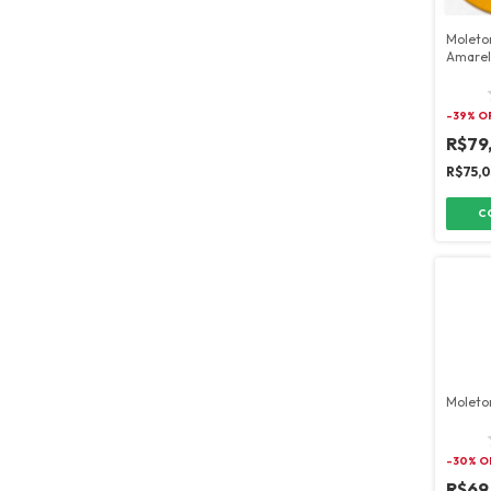
Moleto
Amare
-
39
% O
R$79
R$75,
C
Moleto
-
30
% O
R$69