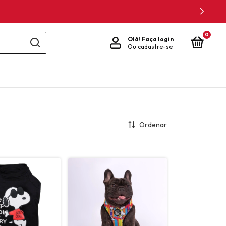
0
Olá!
Faça login
Ou cadastre-se
Ordenar