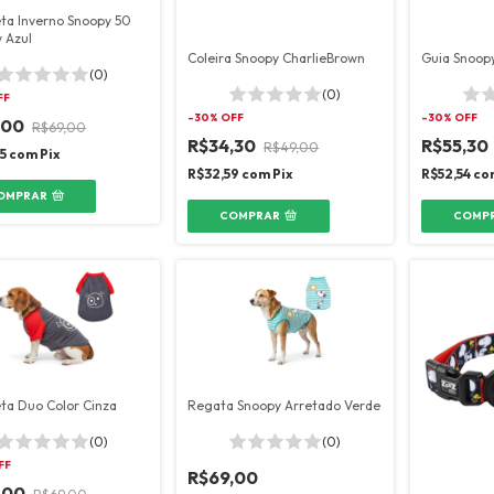
ta Inverno Snoopy 50
 Azul
Coleira Snoopy CharlieBrown
Guia Snoop
(0)
(0)
FF
-
30
% OFF
-
30
% OFF
,00
R$69,00
R$34,30
R$55,30
R$49,00
05
com
Pix
R$32,59
com
Pix
R$52,54
co
OMPRAR
COMPRAR
COMP
ta Duo Color Cinza
Regata Snoopy Arretado Verde
(0)
(0)
FF
R$69,00
,00