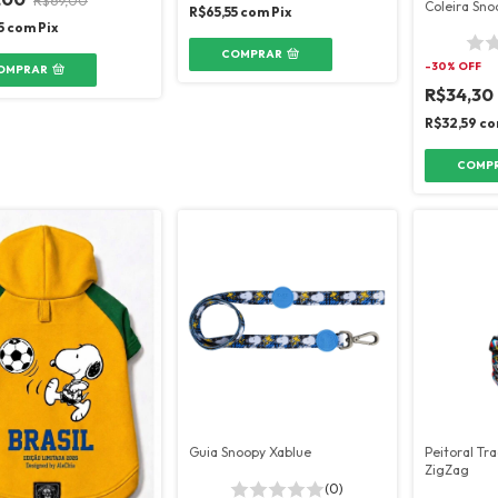
R$69,00
Coleira Sno
R$65,55
com
Pix
5
com
Pix
COMPRAR
-
30
% OFF
OMPRAR
R$34,30
R$32,59
co
COMP
Guia Snoopy Xablue
Peitoral Tr
ZigZag
(0)