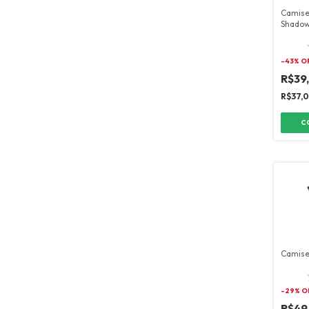
Camise
Shadow
-
43
% O
R$39
R$37,
C
Camise
-
29
% O
R$49