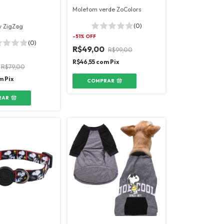
Moletom verde ZoColors
(0)
y ZigZag
-
51
% OFF
(0)
R$49,00
R$99,00
R$46,55
com
Pix
R$79,00
m
Pix
COMPRAR
RAR