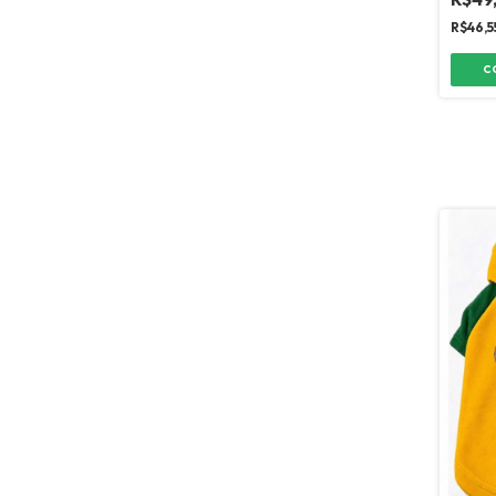
R$46,5
C