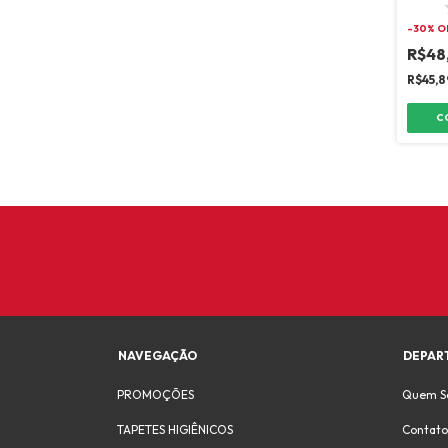
-
30
% O
R$48
R$45,
C
NAVEGAÇÃO
DEPAR
PROMOÇÕES
Quem S
TAPETES HIGIÊNICOS
Contato