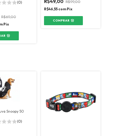
R$49,00
R$99,00
(0)
R$46,55
com
Pix
R$69,00
COMPRAR
m
Pix
RAR
uva Snoopy 50
(0)