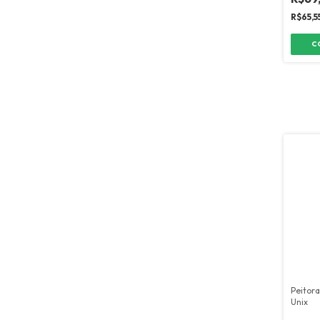
R$65,5
C
Peitora
Unix