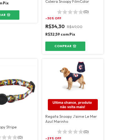
Coleira Snoopy FilmColor
m
Pix
(0)
RAR
-
30
% OFF
R$34,30
R$49,00
R$32,59
com
Pix
COMPRAR
Ultima chance, produto 
não volta mais!
Regata Snoopy J'aime Le Mer
Azul Marinho
opy Stripe
(0)
(0)
-
29
% OFF