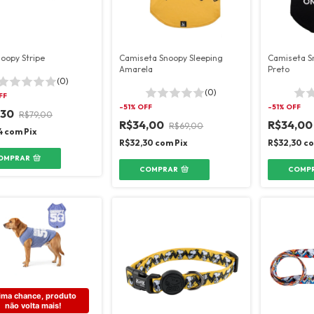
oopy Stripe
Camiseta Snoopy Sleeping
Camiseta S
Amarela
Preto
(0)
(0)
FF
-
51
% OFF
-
51
% OFF
,30
R$79,00
R$34,00
R$34,0
R$69,00
4
com
Pix
R$32,30
com
Pix
R$32,30
c
OMPRAR
COMPRAR
COMP
ima chance, produto 
não volta mais!