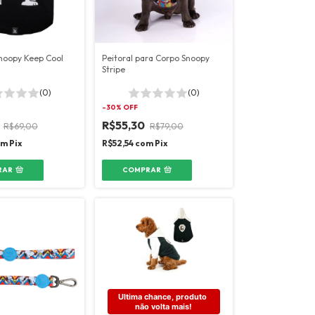
noopy Keep Cool
Peitoral para Corpo Snoopy
Stripe
(0)
(0)
-
30
% OFF
0
R$55,30
R$69,00
R$79,00
om
Pix
R$52,54
com
Pix
RAR
COMPRAR
Ultima chance, produto 
não volta mais!