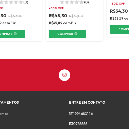
(0)
(0)
-
30
% OFF
FF
-
30
% OFF
R$34,30
,30
R$48,30
R$69,00
R$69,00
R$32,59
co
89
com
Pix
R$45,89
com
Pix
COMP
OMPRAR
COMPRAR
TAMENTOS
ENTRE EM CONTATO
omos
5511994680146
1130786666