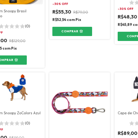
-
30
% OFF
-
30
% OFF
R$55,30
m Snoopy Brasil
R$79,00
R$48,30
lo
R$52,54
com
Pix
R$45,89
co
(0)
COMPRAR
FF
COMP
,00
R$129,00
05
com
Pix
OMPRAR
m Snoopy ZoColors Azul
Capa de Ch
(0)
FF
R$89,00
,00
R$99,00