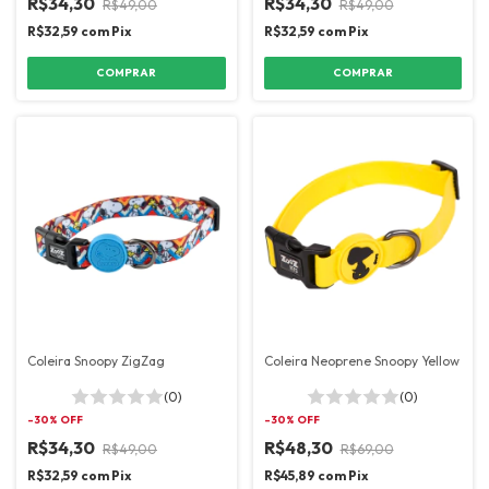
R$34,30
R$34,30
R$49,00
R$49,00
R$32,59
com
Pix
R$32,59
com
Pix
COMPRAR
COMPRAR
Coleira Snoopy ZigZag
Coleira Neoprene Snoopy Yellow
(0)
(0)
-
30
% OFF
-
30
% OFF
R$34,30
R$48,30
R$49,00
R$69,00
R$32,59
com
Pix
R$45,89
com
Pix