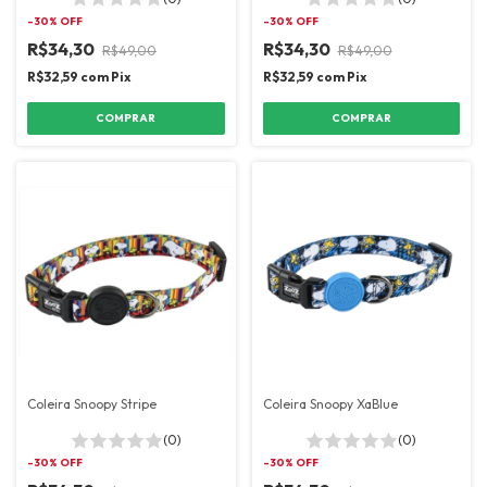
-
30
% OFF
-
30
% OFF
R$34,30
R$34,30
R$49,00
R$49,00
R$32,59
com
Pix
R$32,59
com
Pix
COMPRAR
COMPRAR
Coleira Snoopy Stripe
Coleira Snoopy XaBlue
(0)
(0)
-
30
% OFF
-
30
% OFF