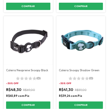
COMPRAR
COMPRAR
Coleira Neoprene Snoopy Black
Coleira Snoopy Shadow Green
(0)
(0)
-
30
% OFF
-
30
% OFF
R$48,30
R$41,30
R$69,00
R$59,00
R$45,89
com
Pix
R$39,24
com
Pix
COMPRAR
COMPRAR