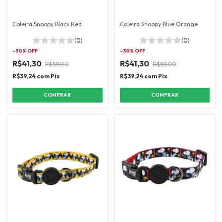
Coleira Snoopy Black Red
Coleira Snoopy Blue Orange
(0)
(0)
-
30
% OFF
-
30
% OFF
R$41,30
R$41,30
R$59,00
R$59,00
R$39,24
com
Pix
R$39,24
com
Pix
COMPRAR
COMPRAR