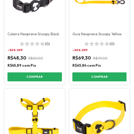
Coleira Neoprene Snoopy Black
Guia Neoprene Snoopy Yellow
(0)
(0)
-
30
% OFF
-
30
% OFF
R$48,30
R$69,30
R$69,00
R$99,00
R$45,89
com
Pix
R$65,84
com
Pix
COMPRAR
COMPRAR