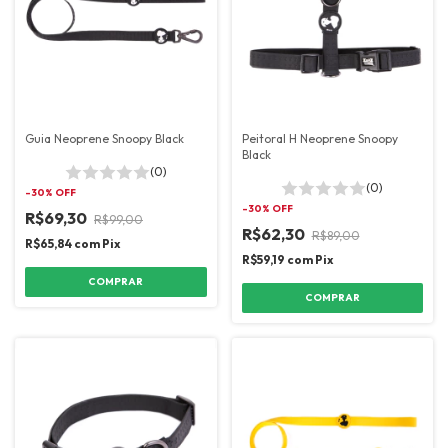
Guia Neoprene Snoopy Black
Peitoral H Neoprene Snoopy
Black
(0)
(0)
-
30
% OFF
-
30
% OFF
R$69,30
R$99,00
R$62,30
R$89,00
R$65,84
com
Pix
R$59,19
com
Pix
COMPRAR
COMPRAR