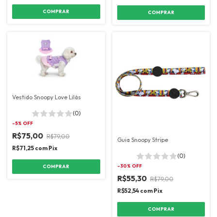
COMPRAR
COMPRAR
Vestido Snoopy Love Lilás
(0)
-
5
% OFF
R$75,00
R$79,00
Guia Snoopy Stripe
R$71,25
com
Pix
(0)
-
30
% OFF
COMPRAR
R$55,30
R$79,00
R$52,54
com
Pix
COMPRAR