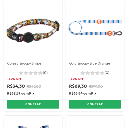
Coleira Snoopy Stripe
Guia Snoopy Blue Orange
(0)
(0)
-
30
% OFF
-
30
% OFF
R$34,30
R$69,30
R$49,00
R$99,00
R$32,59
com
Pix
R$65,84
com
Pix
COMPRAR
COMPRAR