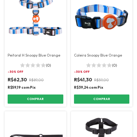
Peitoral H Snoopy Blue Orange
Coleira Snoopy Blue Orange
(0)
(0)
-
30
% OFF
-
30
% OFF
R$62,30
R$41,30
R$89,00
R$59,00
R$59,19
com
Pix
R$39,24
com
Pix
COMPRAR
COMPRAR