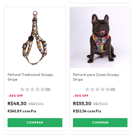
Peitoral Tradicional Snoopy
Peitoral para Corpo Snoopy
Stripe
Stripe
(0)
(0)
-
30
% OFF
-
30
% OFF
R$48,30
R$55,30
R$69,00
R$79,00
R$45,89
com
Pix
R$52,54
com
Pix
COMPRAR
COMPRAR