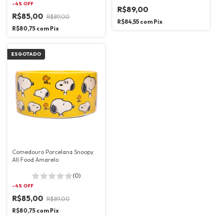
-
4
% OFF
R$89,00
R$85,00
R$89,00
R$84,55
com
Pix
R$80,75
com
Pix
ESGOTADO
Comedouro Porcelana Snoopy
All Food Amarelo
(0)
-
4
% OFF
R$85,00
R$89,00
R$80,75
com
Pix