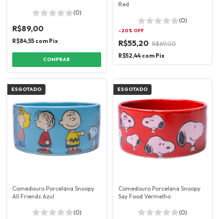
Red
(0)
(0)
R$89,00
-
20
% OFF
R$84,55
com
Pix
R$55,20
R$69,00
R$52,44
com
Pix
COMPRAR
ESGOTADO
ESGOTADO
Comedouro Porcelana Snoopy
Comedouro Porcelana Snoopy
All Friends Azul
Say Food Vermelho
(0)
(0)