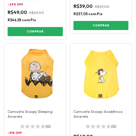
-
29
% OFF
R$39,00
R$69,00
R$49,00
R$69,00
R$37,05
com
Pix
R$46,55
com
Pix
COMPRAR
COMPRAR
Camiseta Snoopy Sleeping
Camiseta Snoopy Acadêmico
Amarela
Amarela
(0)
(0)
-
51
% OFF