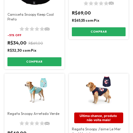
(0)
R$69,00
Camiseta Snoopy Keep Cool
Preto
R$65,55
com
Pix
(0)
COMPRAR
-
51
% OFF
R$34,00
R$69,00
R$32,30
com
Pix
COMPRAR
Regata Snoopy Arretado Verde
Ultima chance, produto 
não volta mais!
(0)
Regata Snoopy J'aime Le Mer
R$69,00