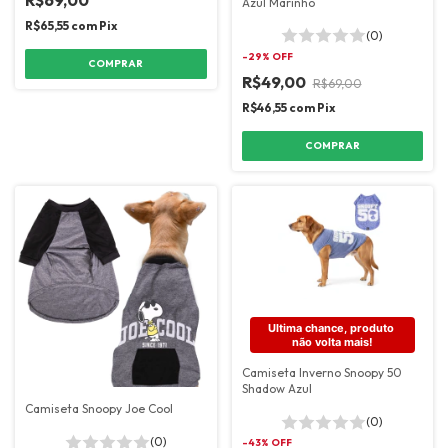
Azul Marinho
R$65,55
com
Pix
(0)
-
29
% OFF
COMPRAR
R$49,00
R$69,00
R$46,55
com
Pix
COMPRAR
Ultima chance, produto 
não volta mais!
Camiseta Inverno Snoopy 50
Shadow Azul
Camiseta Snoopy Joe Cool
(0)
(0)
-
43
% OFF