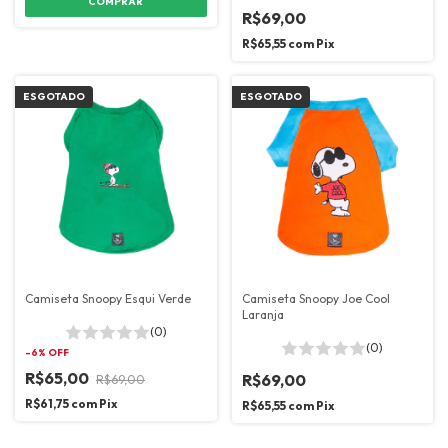
COMPRAR
R$69,00
R$65,55
com
Pix
ESGOTADO
ESGOTADO
Camiseta Snoopy Esqui Verde
Camiseta Snoopy Joe Cool
Laranja
(0)
(0)
-
6
% OFF
R$65,00
R$69,00
R$69,00
R$61,75
com
Pix
R$65,55
com
Pix