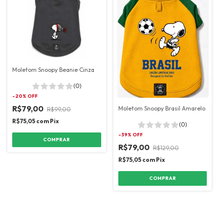
Moletom Snoopy Beanie Cinza
(0)
-
20
% OFF
R$79,00
Moletom Snoopy Brasil Amarelo
R$99,00
R$75,05
com
Pix
(0)
-
39
% OFF
COMPRAR
R$79,00
R$129,00
R$75,05
com
Pix
COMPRAR