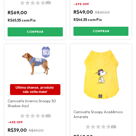
(0)
-
29
% OFF
R$49,00
R$69,00
R$69,00
R$46,55
com
Pix
R$65,55
com
Pix
COMPRAR
COMPRAR
Ultima chance, produto 
não volta mais!
Camiseta Inverno Snoopy 50
Shadow Azul
Camiseta Snoopy Acadêmico
(0)
Amarela
-
43
% OFF
(0)
R$39,00
R$69,00