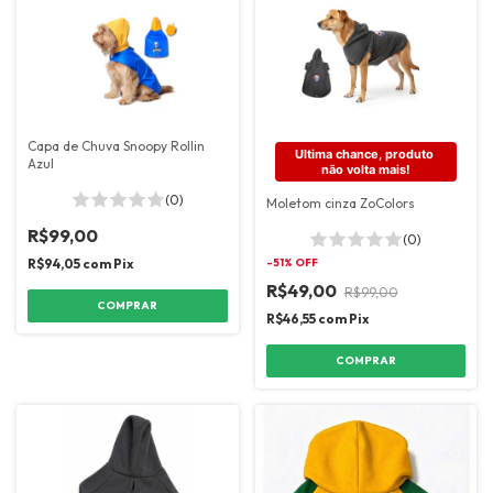
Capa de Chuva Snoopy Rollin
Ultima chance, produto 
Azul
não volta mais!
(0)
Moletom cinza ZoColors
R$99,00
(0)
R$94,05
com
Pix
-
51
% OFF
R$49,00
R$99,00
COMPRAR
R$46,55
com
Pix
COMPRAR