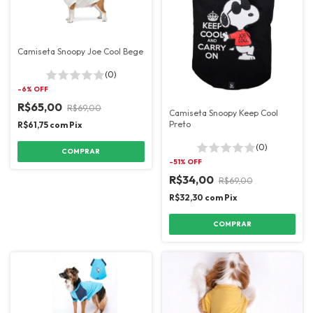
Camiseta Snoopy Joe Cool Bege
(0)
-
6
% OFF
R$65,00
R$69,00
Camiseta Snoopy Keep Cool
Preto
R$61,75
com
Pix
(0)
COMPRAR
-
51
% OFF
R$34,00
R$69,00
R$32,30
com
Pix
COMPRAR