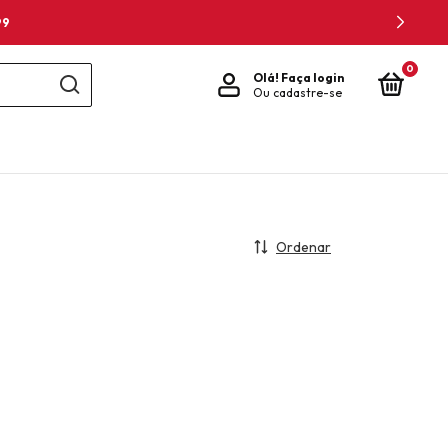
99
0
Olá!
Faça login
Ou cadastre-se
Ordenar