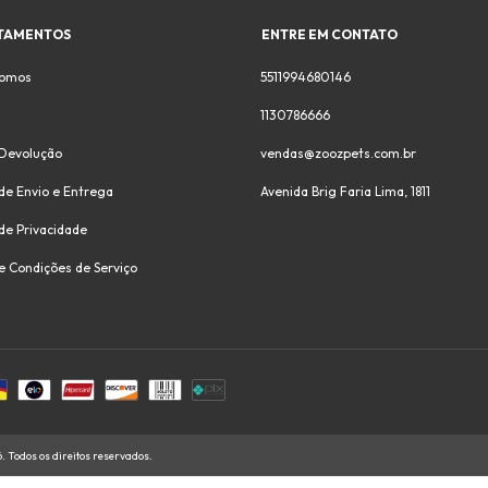
TAMENTOS
ENTRE EM CONTATO
omos
5511994680146
1130786666
 Devolução
vendas@zoozpets.com.br
 de Envio e Entrega
Avenida Brig Faria Lima, 1811
 de Privacidade
e Condições de Serviço
 Todos os direitos reservados.