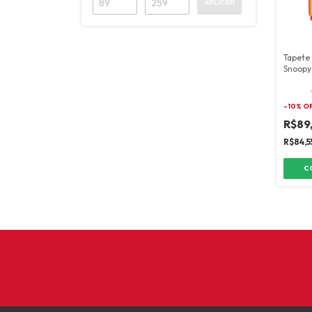
APLICAR
Tapete
Snoopy
-
10
% O
R$89
R$84,5
C