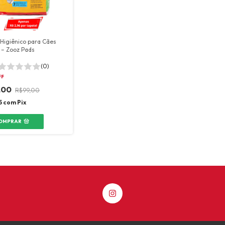
 Higiênico para Cães
 – Zooz Pads
(0)
FF
,00
R$99,00
5
com
Pix
OMPRAR