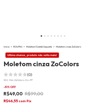
Início
>
ROUPAS
>
Moletom/Colete/Jaqueta
>
Moletom cinza ZoColors
Ultima chance, produto não volta mais!
Moletom cinza ZoColors
(0)
SKU:
Mol-ZoColors-Cin-PP
-
51
% OFF
R$49,00
R$99,00
R$46,55
com
Pix