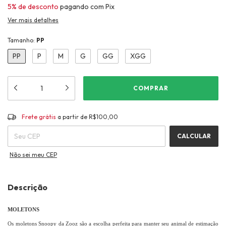
5% de desconto
pagando com Pix
Ver mais detalhes
Tamanho:
PP
PP
P
M
G
GG
XGG
Frete grátis
R$100,00
Frete grátis
a partir de
R$100,00
ALTERAR CEP
Entregas para o CEP:
CALCULAR
Não sei meu CEP
Descrição
MOLETONS
Os moletons Snoopy da Zooz são a escolha perfeita para manter seu animal de estimação