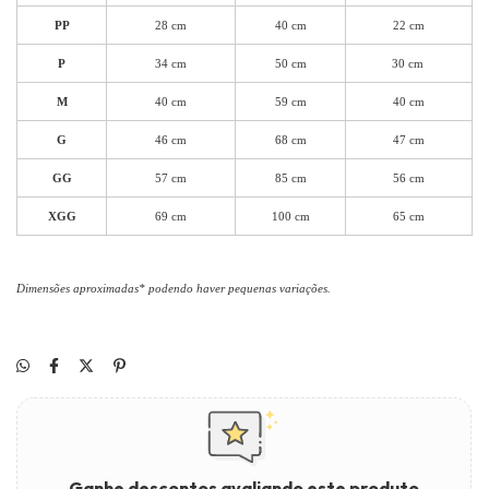
PP
28 cm
40 cm
22 cm
P
34 cm
50 cm
30 cm
M
40 cm
59 cm
40 cm
G
46 cm
68 cm
47 cm
GG
57 cm
85 cm
56 cm
XGG
69 cm
100 cm
65 cm
Dimensões aproximadas* podendo haver pequenas variações.
Ganhe descontos avaliando este produto