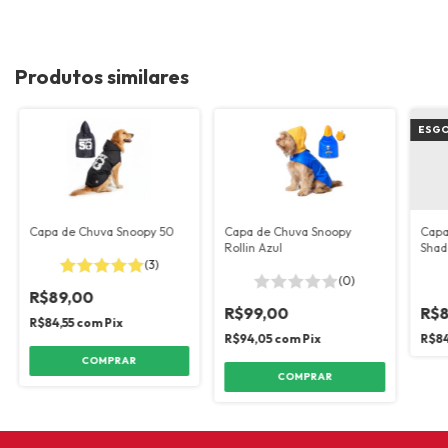
Produtos similares
ESG
Capa de Chuva Snoopy 50
Capa de Chuva Snoopy
Capa
Rollin Azul
Shad
(3)
(0)
R$89,00
R$99,00
R$8
R$84,55
com
Pix
R$94,05
com
Pix
R$84
COMPRAR
COMPRAR