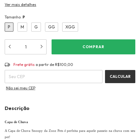
Ver mais detalhes
Tamanho:
P
P
M
G
GG
XGG
Frete grátis
R$100,00
Frete grátis
a partir de
R$100,00
ALTERAR CEP
Entregas para o CEP:
CALCULAR
Não sei meu CEP
Descrição
Capa de Chuva
A Capa de Chuva Snoopy da Zooz Pets é perfeita para aquele passeio na chuva com seu
pet!