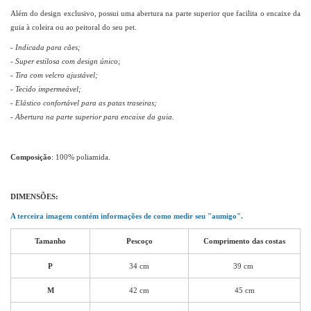
Além do design exclusivo, possui uma abertura na parte superior que facilita o encaixe da
guia à coleira ou ao peitoral do seu pet.
- Indicada para cães;
- Super estilosa com design único;
- Tira com velcro ajustável;
- Tecido impermeável;
- Elástico confortável para as patas traseiras;
- Abertura na parte superior para encaixe da guia.
Composição
: 100% poliamida.
DIMENSÕES:
A terceira imagem contém informações de como medir seu "aumigo".
Tamanho
Pescoço
Comprimento das costas
P
34 cm
39 cm
M
42 cm
45 cm