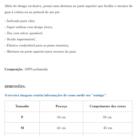
Além do design exclusivo, possui uma abertura na parte superior que facilita o encaixe da
guia à coleira ou ao peitoral do seu pet.
- Indicada para cães;
- Super estilosa com design único;
- Tira com velcro ajustável;
- Tecido impermeável;
- Elástico confortável para as patas traseiras;
- Abertura na parte superior para encaixe da guia.
Composição
: 100% poliamida.
DIMENSÕES:
A terceira imagem contém informações de como medir seu "aumigo".
Tamanho
Pescoço
Comprimento das costas
P
34 cm
39 cm
M
42 cm
45 cm