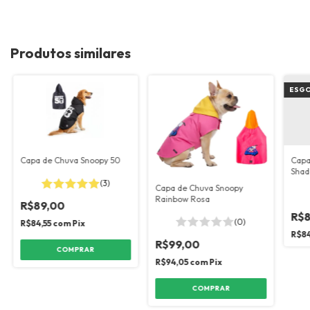
Produtos similares
ESG
Capa de Chuva Snoopy 50
Capa
Shad
(3)
Capa de Chuva Snoopy
Rainbow Rosa
R$89,00
R$8
(0)
R$84,55
com
Pix
R$84
R$99,00
COMPRAR
R$94,05
com
Pix
COMPRAR