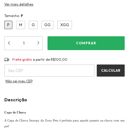
Ver mais detalhes
Tamanho:
P
P
M
G
GG
XGG
Frete grátis
R$100,00
Frete grátis
a partir de
R$100,00
ALTERAR CEP
Entregas para o CEP:
CALCULAR
Não sei meu CEP
Descrição
Capa de Chuva
A Capa de Chuva Snoopy da Zooz Pets é perfeita para aquele passeio na chuva com seu
pet!