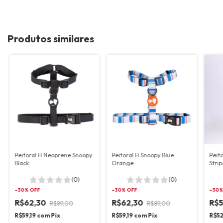
Produtos similares
Peitoral H Neoprene Snoopy
Peitoral H Snoopy Blue
Peit
Black
Orange
Strip
(0)
(0)
-
30
% OFF
-
30
% OFF
-
30
%
R$62,30
R$62,30
R$5
R$89,00
R$89,00
R$59,19
com
Pix
R$59,19
com
Pix
R$52