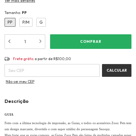
Ver mais detalhes
Tamanho:
PP
PP
P/M
G
Frete grátis
R$100,00
Frete grátis
a partir de
R$100,00
ALTERAR CEP
Entregas para o CEP:
CALCULAR
Não sei meu CEP
Descrição
GUIA
Feito com a última tecnologia de impressão, as Guias, e todos os acessórios Zooz Pets tem
um design marcante, divertido e com super nitídez do personagem Snoopy.
Mais forte que as guias comuns, as Guias Zooz Pets são feitas de multiplas camadas super