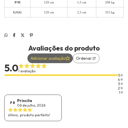
P/M
120 cm
1,5 cm
206 kg
G/GG
120 cm
2,5 cm
315 kg
Avaliações do produto
Ordenar
Adicionar avaliação
5.0
1 avaliação
5
4
3
2
1
Priscila
P R
06 de julho, 2026
ótimo, produto perfeito!