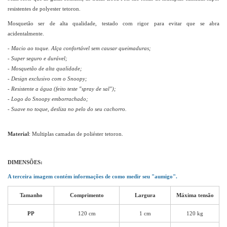
resistentes de polyester tetoron.
Mosquetão ser de alta qualidade, testado com rigor para evitar que se abra
acidentalmente.
- Macio ao toque. Alça confortável sem causar queimaduras;
- Super seguro e durável;
- Mosquetão de alta qualidade;
-
Design exclusivo com o Snoopy
;
- Resistente a água (feito teste "spray de sal");
- Logo do Snoopy emborrachado;
- Suave no toque, desliza no pelo do seu cachorro.
Material
: Multiplas camadas de poliéster tetoron.
DIMENSÕES:
A terceira imagem contém informações de como medir seu "aumigo".
Tamanho
Comprimento
Largura
Máxima tensão
PP
120 cm
1 cm
120 kg