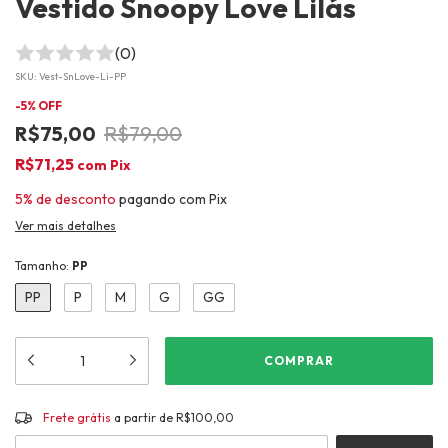
Vestido Snoopy Love Lilás
(0)
SKU:
Vest-SnLove-Li-PP
-
5
% OFF
R$75,00
R$79,00
R$71,25
com
Pix
5% de desconto
pagando com Pix
Ver mais detalhes
Tamanho:
PP
PP
P
M
G
GG
Frete grátis
R$100,00
Frete grátis
a partir de
R$100,00
ALTERAR CEP
Entregas para o CEP: