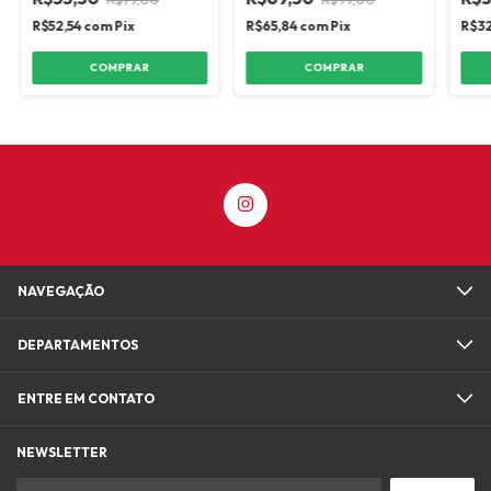
R$52,54
com
Pix
R$65,84
com
Pix
R$3
COMPRAR
COMPRAR
NAVEGAÇÃO
DEPARTAMENTOS
ENTRE EM CONTATO
NEWSLETTER