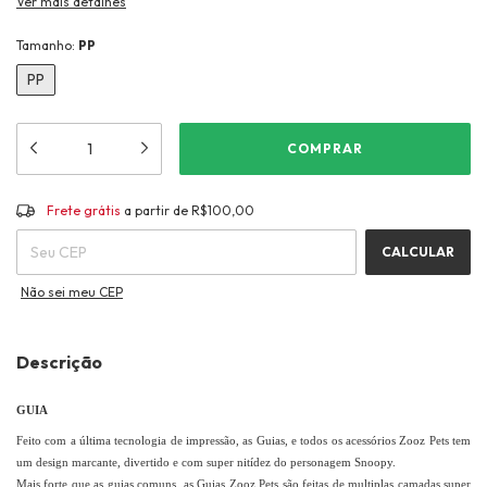
Ver mais detalhes
Tamanho:
PP
PP
Frete grátis
R$100,00
Frete grátis
a partir de
R$100,00
ALTERAR CEP
Entregas para o CEP:
CALCULAR
Não sei meu CEP
Descrição
GUIA
Feito com a última tecnologia de impressão, as Guias, e todos os acessórios Zooz Pets tem
um design marcante, divertido e com super nitídez do personagem Snoopy.
Mais forte que as guias comuns, as Guias Zooz Pets são feitas de multiplas camadas super