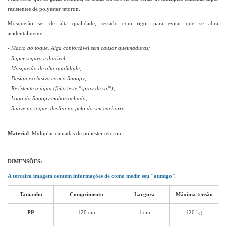
resistentes de polyester tetoron.
Mosquetão ser de alta qualidade, testado com rigor para evitar que se abra
acidentalmente.
- Macio ao toque. Alça confortável sem causar queimaduras;
- Super seguro e durável;
- Mosquetão de alta qualidade;
-
Design exclusivo com o Snoopy
;
- Resistente a água (feito teste "spray de sal");
- Logo do Snoopy emborrachado;
- Suave no toque, desliza no pelo do seu cachorro.
Material
: Multiplas camadas de poliéster tetoron.
DIMENSÕES:
A terceira imagem contém informações de como medir seu "aumigo".
Tamanho
Comprimento
Largura
Máxima tensão
PP
120 cm
1 cm
120 kg