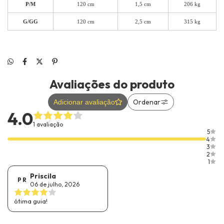
P/M
120 cm
1,5 cm
206 kg
G/GG
120 cm
2,5 cm
315 kg
Avaliações do produto
Ordenar
Adicionar avaliação
4.0
1 avaliação
5
4
3
2
1
Priscila
P R
06 de julho, 2026
ótima guia!