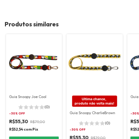
Produtos similares
Guia Snoopy Joe Cool
Guia
Ultima chance, 
produto não volta mais!
(0)
Guia Snoopy CharlieBrown
-
30
% OFF
-
30
%
R$55,30
R$5
R$79,00
(0)
R$52,54
com
Pix
R$52
-
30
% OFF
R$55,30
R$79,00