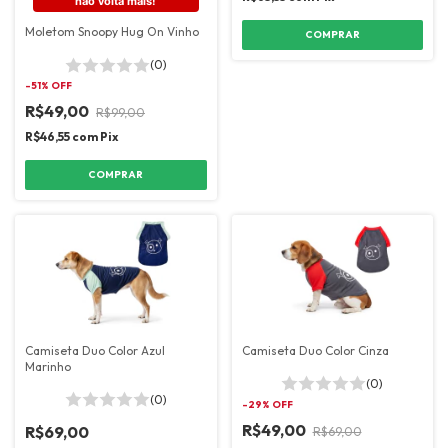
não volta mais!
Moletom Snoopy Hug On Vinho
COMPRAR
(0)
-
51
% OFF
R$49,00
R$99,00
R$46,55
com
Pix
COMPRAR
Camiseta Duo Color Azul
Camiseta Duo Color Cinza
Marinho
(0)
(0)
-
29
% OFF
R$49,00
R$69,00
R$69,00