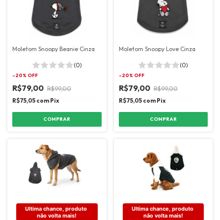
Moletom Snoopy Beanie Cinza
Moletom Snoopy Love Cinza
(0)
(0)
-
20
% OFF
-
20
% OFF
R$79,00
R$79,00
R$99,00
R$99,00
R$75,05
com
Pix
R$75,05
com
Pix
COMPRAR
COMPRAR
Ultima chance, produto 
Ultima chance, produto 
não volta mais!
não volta mais!