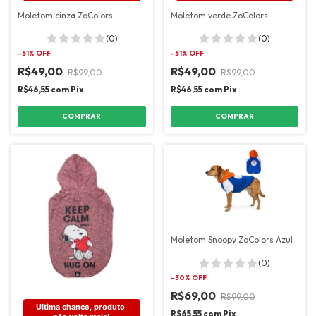
Moletom cinza ZoColors
Moletom verde ZoColors
(0)
(0)
-
51
% OFF
-
51
% OFF
R$49,00
R$49,00
R$99,00
R$99,00
R$46,55
com
Pix
R$46,55
com
Pix
COMPRAR
COMPRAR
Moletom Snoopy ZoColors Azul
(0)
-
30
% OFF
R$69,00
R$99,00
Ultima chance, produto 
R$65,55
com
Pix