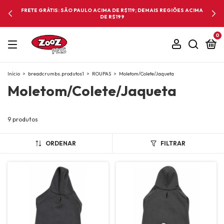
FRETE GRÁTIS: SÃO PAULO ACIMA DE R$119; DEMAIS REGIÕES ACIMA
DE R$199
0
Início
>
breadcrumbs.produtos1
>
ROUPAS
>
Moletom/Colete/Jaqueta
Moletom/Colete/Jaqueta
9 produtos
ORDENAR
FILTRAR