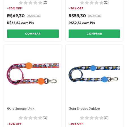
(0)
(0)
-
30
% OFF
-
30
% OFF
R$69,30
R$55,30
R$99,00
R$79,00
R$65,84
com
Pix
R$52,54
com
Pix
COMPRAR
COMPRAR
Guia Snoopy Unix
Guia Snoopy Xablue
(0)
(0)
-
30
% OFF
-
30
% OFF