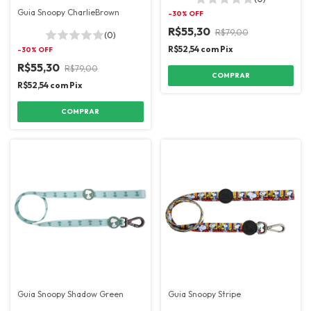
Guia Snoopy CharlieBrown
-
30
% OFF
R$55,30
R$79,00
(0)
R$52,54
com
Pix
-
30
% OFF
R$55,30
R$79,00
COMPRAR
R$52,54
com
Pix
COMPRAR
Guia Snoopy Shadow Green
Guia Snoopy Stripe