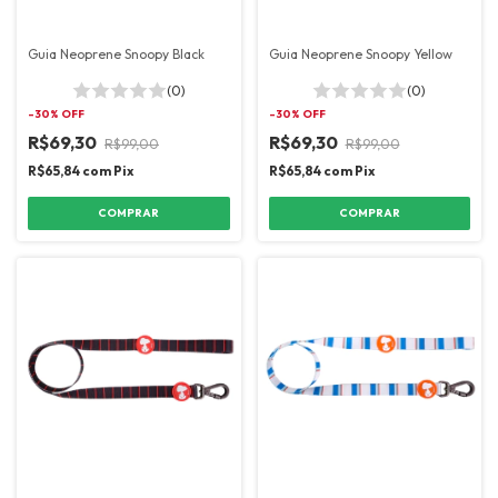
Guia Neoprene Snoopy Black
Guia Neoprene Snoopy Yellow
(0)
(0)
-
30
% OFF
-
30
% OFF
R$69,30
R$69,30
R$99,00
R$99,00
R$65,84
com
Pix
R$65,84
com
Pix
COMPRAR
COMPRAR