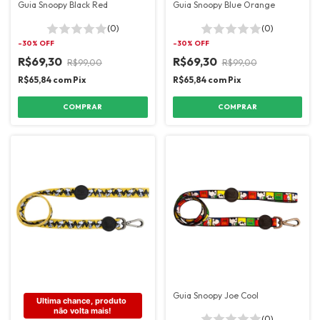
Guia Snoopy Black Red
Guia Snoopy Blue Orange
(0)
(0)
-
30
% OFF
-
30
% OFF
R$69,30
R$69,30
R$99,00
R$99,00
R$65,84
com
Pix
R$65,84
com
Pix
COMPRAR
COMPRAR
Guia Snoopy Joe Cool
Ultima chance, produto 
não volta mais!
(0)